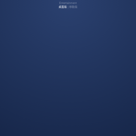
Entertainment
桌面版
| 移動版